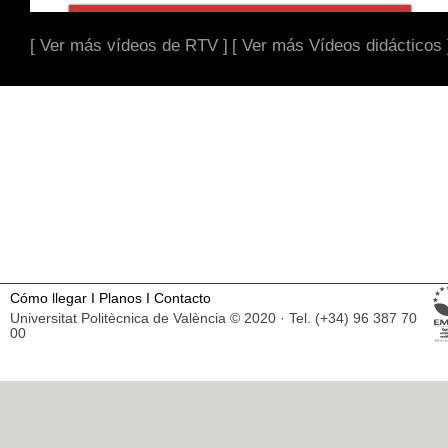
[ Ver más vídeos de RTV ]
[ Ver más Vídeos didácticos 
Cómo llegar
I
Planos
I
Contacto
Universitat Politècnica de València © 2020 · Tel. (+34) 96 387 70
00