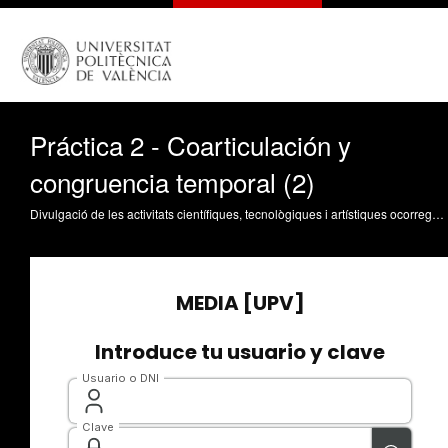
Práctica 2 - Coarticulación y
congruencia temporal (2)
Divulgació de les activitats científiques, tecnològiques i artístiques ocorregudes en els tres campus de la UPV