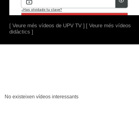
[ Veure més vídeos de UPV TV ]
[ Veure més vídeos
didàctics ]
No existeixen vídeos interessants