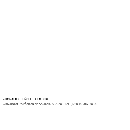
Com arribar
I
Plànols
I
Contacte
Universitat Politècnica de València © 2020 · Tel. (+34) 96 387 70 00