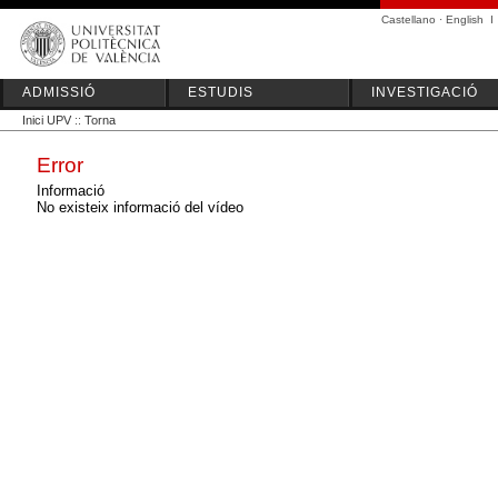
Castellano
·
English
I
ADMISSIÓ
ESTUDIS
INVESTIGACIÓ
Inici UPV
::
Torna
Error
Informació
No existeix informació del vídeo