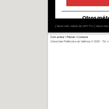
[ Veure més vídeos de UPV TV ]
[ Veure més 
Com arribar
I
Plànols
I
Contacte
Universitat Politècnica de València © 2020 · Tel. 