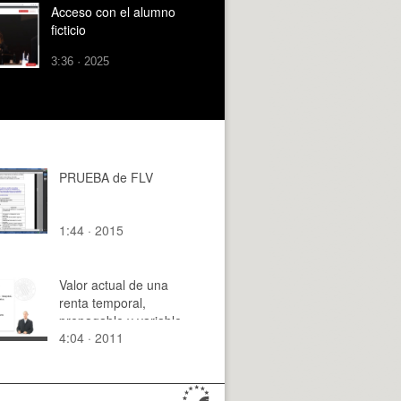
Acceso con el alumno
ficticio
3:36 · 2025
PRUEBA de FLV
1:44 · 2015
Valor actual de una
renta temporal,
prepagable y variable
4:04 · 2011
en progresión
geométrica