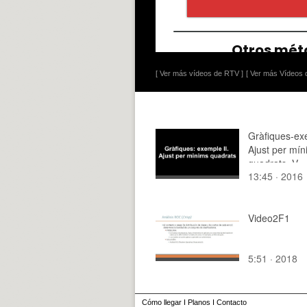
[ Ver más vídeos de RTV ]
[ Ver más Vídeos d
Gràfiques-exe
Ajust per mí
quadrats. V
13:45 · 2016
Video2F1
5:51 · 2018
Cómo llegar
I
Planos
I
Contacto