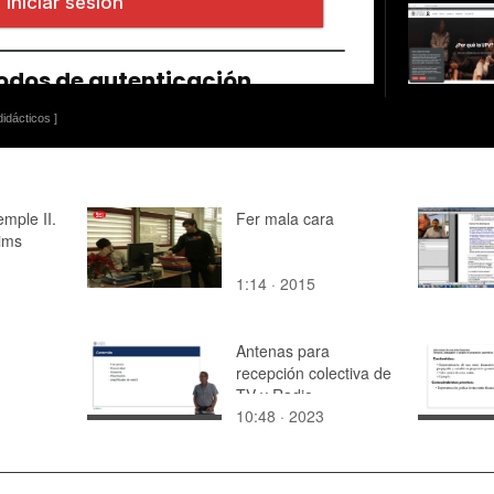
idácticos ]
mple II.
Fer mala cara
nims
1:14 · 2015
Antenas para
recepción colectiva de
TV y Radio
10:48 · 2023