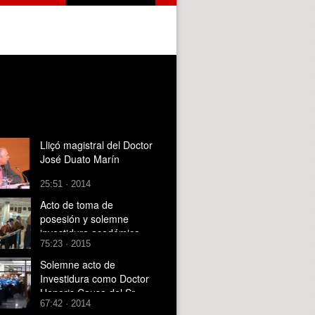
Lliçó magistral del Doctor
José Duato Marín
25:51 · 2014
Acto de toma de
posesión y solemne
investidura académica
75:23 · 2015
del Dr. Jrancisco José
Mora Más como Recto
Solemne acto de
Magnífico
Investidura como Doctor
Honoris Causa del Sr.
67:42 · 2014
Enrique Iglesia