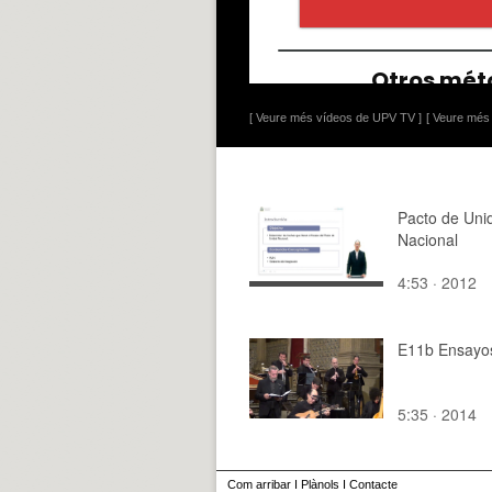
[ Veure més vídeos de UPV TV ]
[ Veure més 
Pacto de Uni
Nacional
4:53 · 2012
E11b Ensayo
5:35 · 2014
Com arribar
I
Plànols
I
Contacte