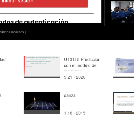
vídeos didàctics ]
dad
UT01T5 Predicción
con el modelo de
regresión
5:21 · 2020
s
danza
1:18 · 2015