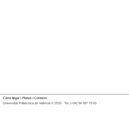
Cómo llegar
I
Planos
I
Contacto
Universitat Politècnica de València © 2020 · Tel. (+34) 96 387 70 00