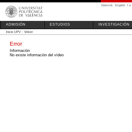
Valencià
·
English
I
a
ADMISIÓN
ESTUDIOS
INVESTIGACIÓN
Inicio UPV
::
Volver
Error
Información
No existe información del vídeo