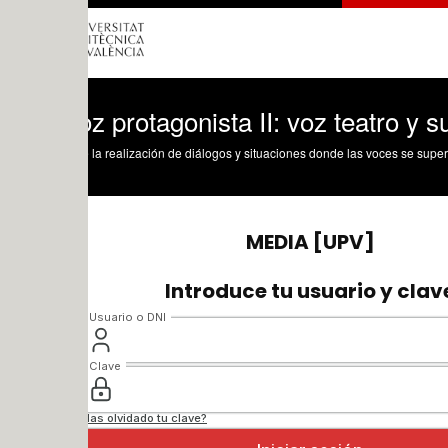
z protagonista II: voz teatro y superpos