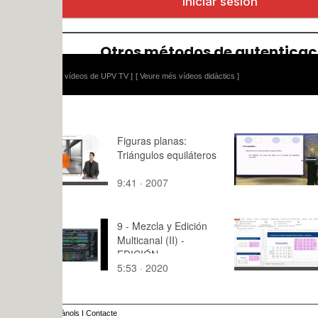
 vídeos de UPV TV ]
[ Veure més vídeos didàctics ]
Figuras planas:
Caracteriz
Triángulos equiláteros
lecho estát
partículas
9:41 · 2007
6528:21 · 
9 - Mezcla y Edición
Estadistic
Multicanal (II) -
EDICIÓN
5:53 · 2020
8:03 · 201
MULTICANAL
ànols
I
Contacte