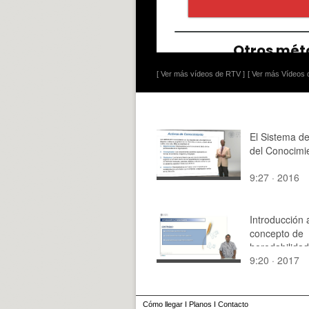
[ Ver más vídeos de RTV ]
[ Ver más Vídeos d
El Sistema d
del Conocimi
9:27 · 2016
Introducción 
concepto de
heredabilidad
9:20 · 2017
Cómo llegar
I
Planos
I
Contacto