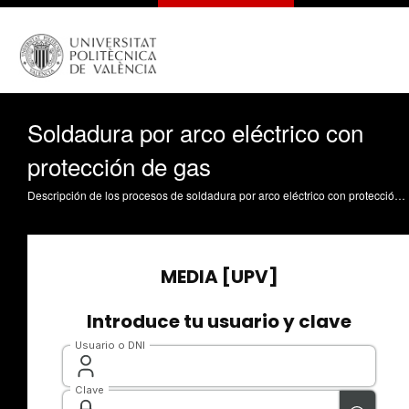
Soldadura por arco eléctrico con
protección de gas
Descripción de los procesos de soldadura por arco eléctrico con protección de gas con electrodo consumible, no consumible y plasma; las características y aplicación de estos procesos; y el equipamiento empleado en este tipo de procesos de soldadura. Reig Pérez, MJ. (2021). Soldadura por arco eléctrico con protección de gas. https://riunet.upv.es/handle/10251/158424 DER