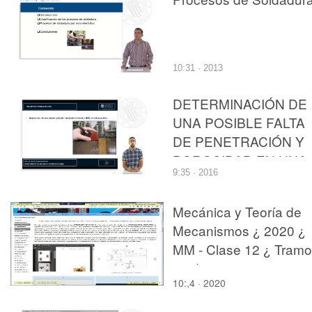
10:31 · 2013
DETERMINACIÓN DE
UNA POSIBLE FALTA
DE PENETRACIÓN Y
POROSIDAD EN UNA
9:35 · 2016
SOLDADURA
MEDIANTE
Mecánica y Teoría de
ULTRASONIDOS
Mecanismos ¿ 2020 ¿
MM - Clase 12 ¿ Tramo
01 de 08
10:,4 · 2020