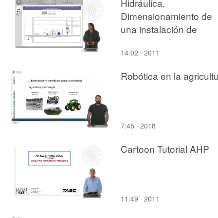
Hidráulica.
Dimensionamiento de
una instalación de
suministro de agua en
14:02 · 2011
edificios desde red
general de
Robótica en la agricult
abastecimiento
7:45 · 2018
Cartoon Tutorial AHP
11:49 · 2011