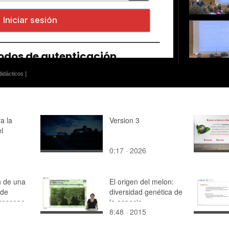
idácticos ]
a la
Version 3
l
0:17 · 2026
n de una
El origen del melon:
 de
diversidad genética de
uroscope
la especie
8:48 · 2015