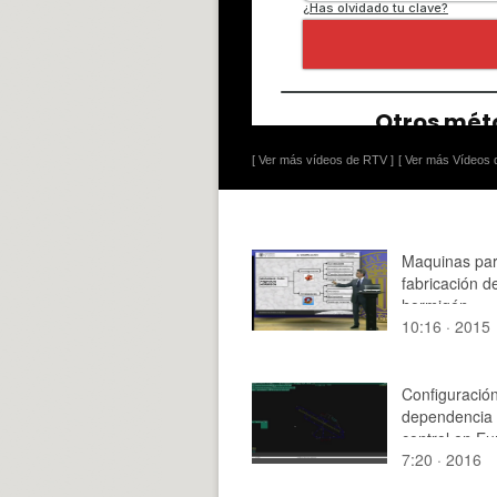
[ Ver más vídeos de RTV ]
[ Ver más Vídeos d
Maquinas par
fabricación de
hormigón.
10:16 · 2015
Configuració
dependencia
control en E
7:20 · 2016