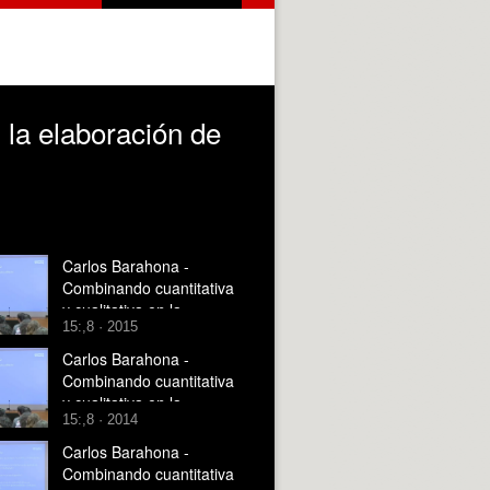
 la elaboración de
Carlos Barahona -
Combinando cuantitativa
y cualitativa en la
15:,8 · 2015
elaboración de estadí
Carlos Barahona -
Combinando cuantitativa
y cualitativa en la
15:,8 · 2014
elaboración de
estadísticas participativas
Carlos Barahona -
- parte 3 de 3
Combinando cuantitativa