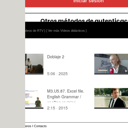
ídeos de RTV ]
[ Ver más Vídeos didácticos ]
Doblaje 2
Hacer biol
ordenador
5:06 · 2025
2:48 · 202
M3.U5.87. Excel file.
Persecucio
English Grammar /
spelling revision
2:15 · 2015
2:53 · 201
anos
I
Contacto