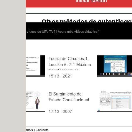
 vídeos de UPV TV ]
[ Veure més vídeos didàctics ]
Teoría de Circuitos 1.
TdC-2.06.1
Lección 6. 7-1 Máxima
Trifasicos:
transferencia de
general co
15:13 · 2021
26:08 · 20
potencia en alterna
impedanci
desacoplad
parte
El Surgimiento del
Herramien
Estado Constitucional
Informátic
Elaboració
17:12 · 2007
7:55 · 202
Presupues
ànols
I
Contacte