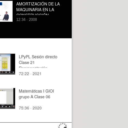
AMORTIZACIÓN DE LA
MAQUINARIA EN LA
CONSTRUCCIÓN
12:34 · 2008
LPyPL Sesión directo
Clase 21
Representación
72:22 · 2021
información en
memoria III 25-11-20
Matemáticas I GIOI
grupo A Clase 06
75:36 · 2020