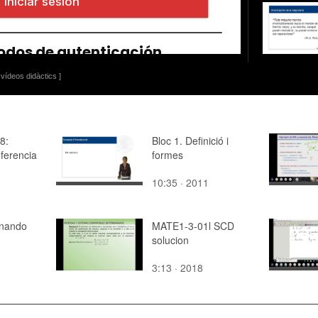
vídeos didàctics ]
8:
Bloc 1. Definició i
ferencia
formes
10:35 · 2011
rnando
MATE1-3-01l SCD
solucion
3:13 · 2018