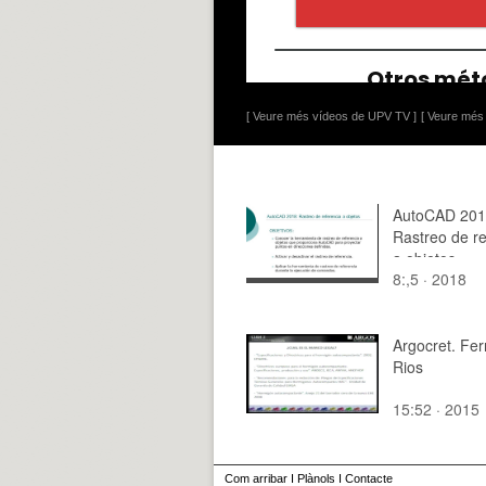
[ Veure més vídeos de UPV TV ]
[ Veure més 
AutoCAD 201
Rastreo de re
a objetos
8:,5 · 2018
Argocret. Fe
Rios
15:52 · 2015
Com arribar
I
Plànols
I
Contacte