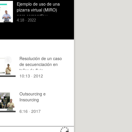
Ejemplo de uso de una
pizarra virtual (MIRO)
para compartir y
4:18 · 2022
desarrollar ideas en una
reunión
Resolución de un caso
de secuenciación en
taller de flujo
10:13 · 2012
Outsourcing e
Insourcing
6:16 · 2017