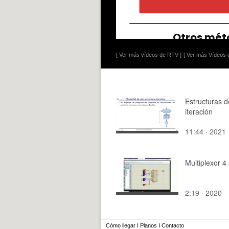
[ Ver más vídeos de RTV ]
[ Ver más Vídeos d
Estructuras d
iteración
11:44 · 2021
Multiplexor 4
2:19 · 2020
Cómo llegar
I
Planos
I
Contacto