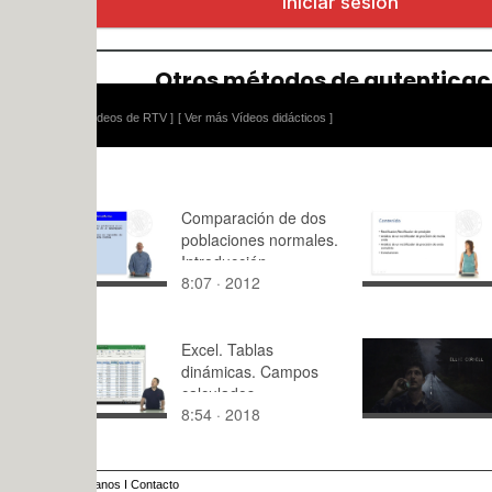
ídeos de RTV ]
[ Ver más Vídeos didácticos ]
Comparación de dos
Análisis de
poblaciones normales.
rectificado
Introducción
precisión
8:07 · 2012
11:30 · 20
Excel. Tablas
Créditos G
dinámicas. Campos
televisivo
calculados.
8:54 · 2018
1:49 · 201
Limitaciones de las
tablas dinámicas
anos
I
Contacto