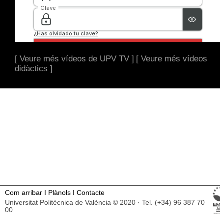
[ Veure més vídeos de UPV TV ]
[ Veure més vídeos
didàctics ]
Com arribar
I
Plànols
I
Contacte
Universitat Politècnica de València © 2020 · Tel. (+34) 96 387 70
00