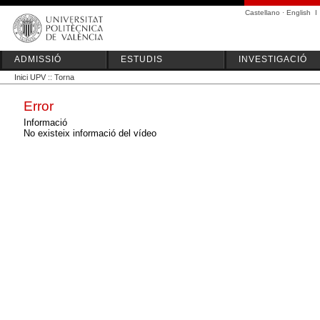
Castellano
·
English
I
ADMISSIÓ
ESTUDIS
INVESTIGACIÓ
Inici UPV
::
Torna
Error
Informació
No existeix informació del vídeo