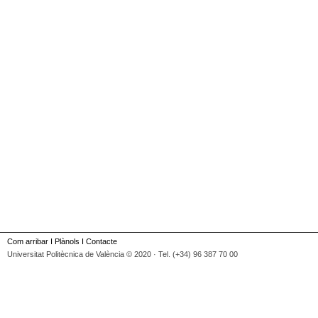
Com arribar
I
Plànols
I
Contacte
Universitat Politècnica de València © 2020 · Tel. (+34) 96 387 70 00