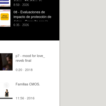
datos - Medidas de
8:59 · 2026
seguridad
08 - Evaluaciones de
impacto de protección de
datos - Consulta previa
6:35 · 2026
preceptiva
p7 - mood for love_
reveb final
0:20 · 2018
Familias CMOS.
11:56 · 2016