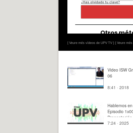
[ Veure més vídeos de UPV TV ]
[ Veure més 
Video ISW Gr
06
8:41 · 2018
Hablemos en
Episodio 1x00
Presentación
7:24 · 2025