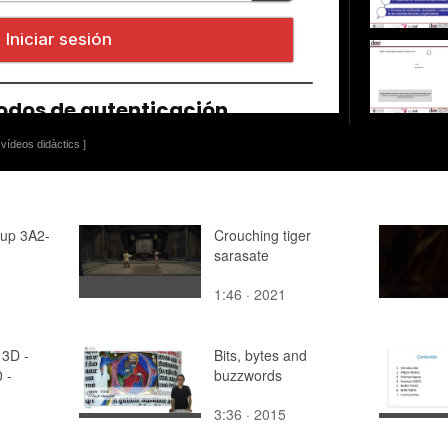
vídeos didàctics ]
up 3A2-
Crouching tiger
sarasate
1:46 · 2021
 3D -
Bits, bytes and
 -
buzzwords
3:36 · 2015