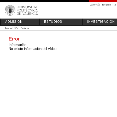
Valencià
·
English
I
a
ADMISIÓN
ESTUDIOS
INVESTIGACIÓN
Inicio UPV
::
Volver
Error
Información
No existe información del vídeo