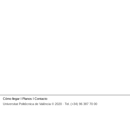
Cómo llegar
I
Planos
I
Contacto
Universitat Politècnica de València © 2020 · Tel. (+34) 96 387 70 00