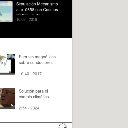
Simulación Mecanismo
a_c_0658 con Cosmos
Motion - 2 de 5
10:03 · 2016
Fuerzas magnéticas
sobre conductores
10:40 · 2017
Solución para el
cambio climático
2:54 · 2024