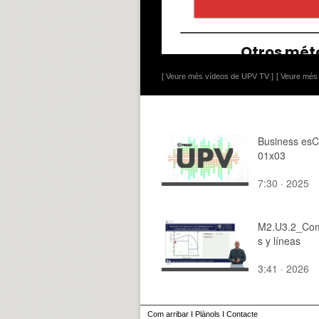
[ Veure més vídeos de UPV TV ]
[ Veure més 
Business esC
01x03
7:30 · 2025
M2.U3.2_Co
s y líneas
3:41 · 2026
Com arribar
I
Plànols
I
Contacte