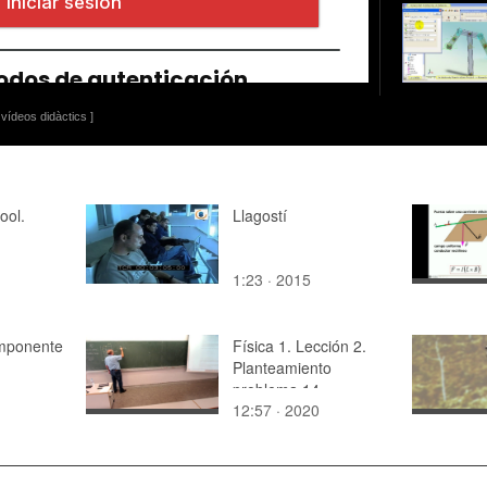
vídeos didàctics ]
ool.
Llagostí
1:23 · 2015
mponente
Física 1. Lección 2.
Planteamiento
problema 14
12:57 · 2020