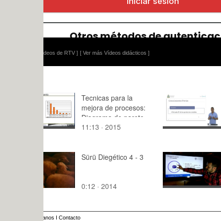
ídeos de RTV ]
[ Ver más Vídeos didácticos ]
Tecnicas para la
Relación d
mejora de procesos:
con Raice
Diagrama de pareto
11:13 · 2015
6:49 · 201
Sürü Diegético 4 - 3
second_vid
_course
0:12 · 2014
9:02 · 201
anos
I
Contacto