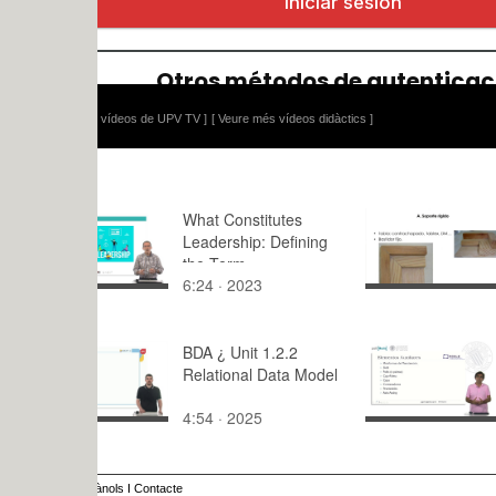
 vídeos de UPV TV ]
[ Veure més vídeos didàctics ]
What Constitutes
Práctica de
Leadership: Defining
Marouflage
the Term
pintura act
6:24 · 2023
7:52 · 201
BDA ¿ Unit 1.2.2
Elementos 
Relational Data Model
de la Unid
4:54 · 2025
13:52 · 20
ànols
I
Contacte