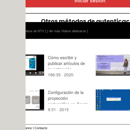
ídeos de RTV ]
[ Ver más Vídeos didácticos ]
Cómo escribir y
Efectos de
publicar artículos de
contamina
investigación.
186:35 · 2020
9:15 · 201
Secretos de editor
Configuración de la
Clase del 
proyección
cartográfica en Arcgis.
9:31 · 2015
65:54 · 20
anos
I
Contacto