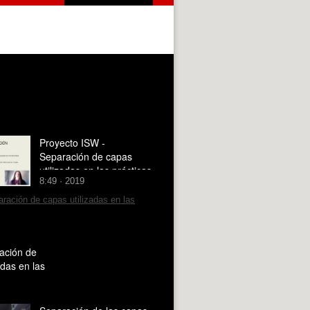
Proyecto ISW -
Separación de capas
utilizadas en las prácticas
8:49 · 2019
- grupo 3C1
ación de
adas en las