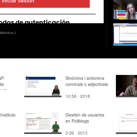
idácticos ]
AP:
Sinònims i antònims
de
nominals o adjectivals
oste
10:58 · 2018
aso de
UA)
Instituto
Gestión de usuarios
en Poliblogs
2:26 · 2013