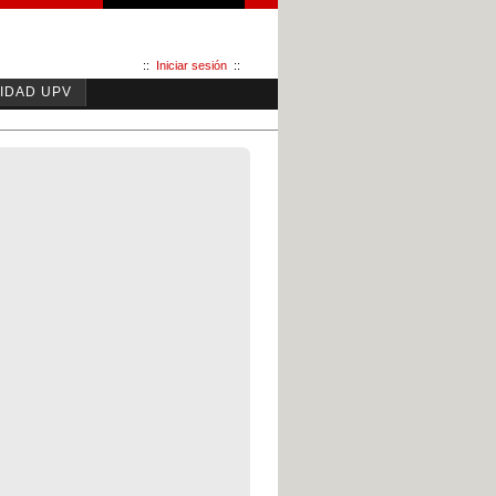
::
Iniciar sesión
::
IDAD UPV