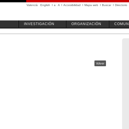
Valencià
·
English
I
a
·
A
I
Accesibilidad
I
Mapa web
I
Buscar
I
Directorio
INVESTIGACIÓN
ORGANIZACIÓN
COMUN
Volver