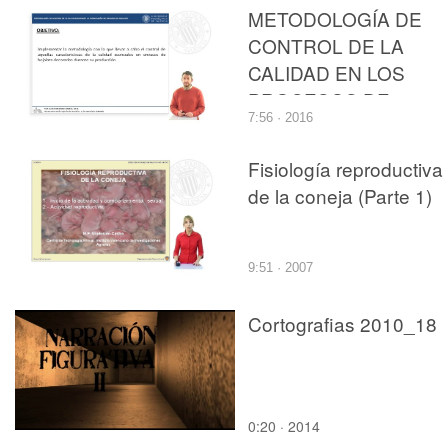
METODOLOGÍA DE
CONTROL DE LA
CALIDAD EN LOS
PROCESOS DE
7:56 · 2016
FABRICACIÓN DE
ENVASES
Fisiología reproductiva
DECORADOS DE
de la coneja (Parte 1)
HOJALATA
9:51 · 2007
Cortografias 2010_18
0:20 · 2014