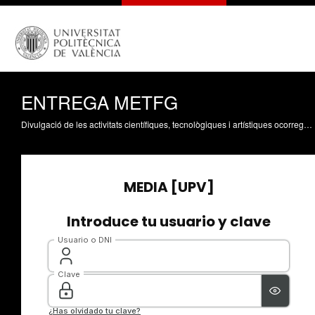
ENTREGA METFG
Divulgació de les activitats científiques, tecnològiques i artístiques ocorregudes en els tres campus de la UPV