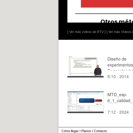
[ Ver más vídeos de RTV ]
[ Ver más Vídeos d
Diseño de
experimentos
Conceptos ba
8:10 · 2014
MTD_esp-
6_1_calidad_
7:12 · 2024
Cómo llegar
I
Planos
I
Contacto