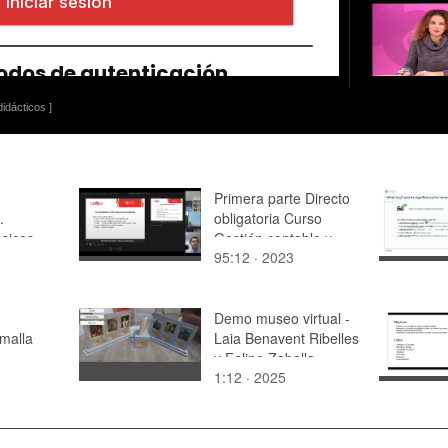
idácticos ]
Primera parte Directo
.
obligatoria Curso
sicos
Gestión contable y
95:12 · 2023
Fiscal
Demo museo virtual -
malla
Laia Benavent Ribelles
y Felipe Zaballa
1:12 · 2025
Martínez