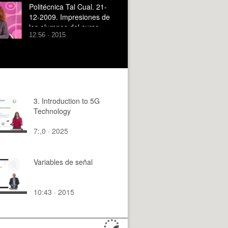
Politécnica Tal Cual. 21-
12-2009. Impresiones de
los alumnos del curso
12:56 · 2015
"Internet ??til" de la
Universidad Senior
3. Introduction to 5G
Technology
7:,0 · 2025
Variables de señal
10:43 · 2015