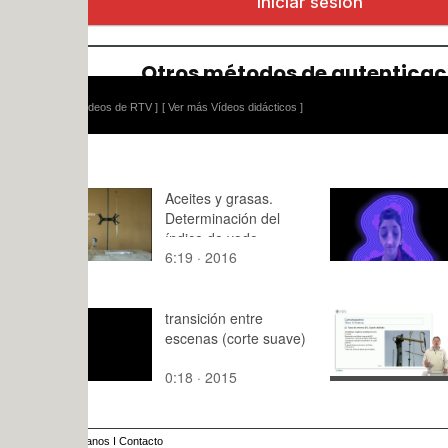
ídeos de RTV ]
[ Ver más Vídeos didácticos ]
Aceites y grasas.
Práctica 8
Determinación del
tracking+f
índice de yodo
6:19 · 2016
0:14 · 201
transición entre
Introducció
escenas (corte suave)
radiocomun
Dipolo dob
0:18 · 2015
1:19 · 201
anos
I
Contacto