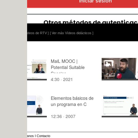
ídeos de RTV ]
[ Ver más Vídeos didácticos ]
MaiL MOOC |
Guillermo 
Potential Suitable
Senyera 2
Species
4:30 · 2021
3:18 · 202
Elementos básicos de
Ejemplo de
un programa en C
optimizaci
colonia de
12:36 · 2007
10:,0 · 202
anos
I
Contacto