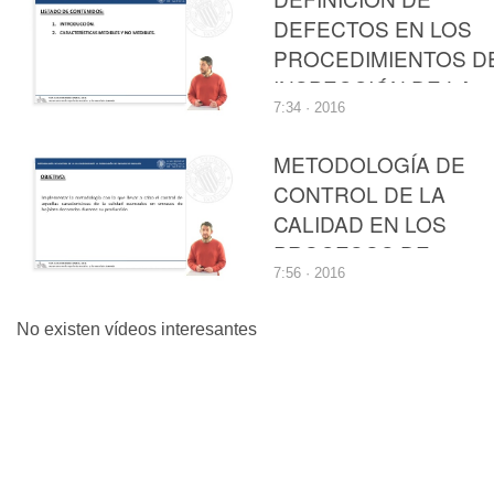
DEFECTOS EN LOS
PROCEDIMIENTOS D
INSPECCIÓN DE LA
7:34 · 2016
PRODUCCIÓN
METODOLOGÍA DE
CONTROL DE LA
CALIDAD EN LOS
PROCESOS DE
7:56 · 2016
FABRICACIÓN DE
ENVASES
No existen vídeos interesantes
DECORADOS DE
HOJALATA