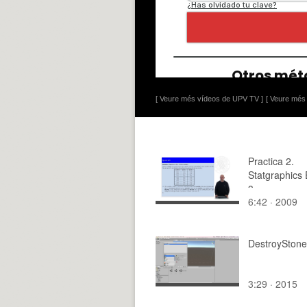
[ Veure més vídeos de UPV TV ]
[ Veure més 
Practica 2.
Statgraphics 
3
6:42 · 2009
DestroyStones
3:29 · 2015