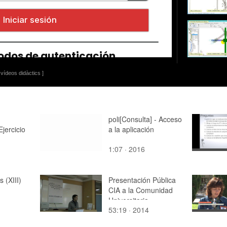
vídeos didàctics ]
poli[Consulta] - Acceso
Ejercicio
a la aplicación
1:07 · 2016
 (XIII)
Presentación Pública
CIA a la Comunidad
Universitaria
53:19 · 2014