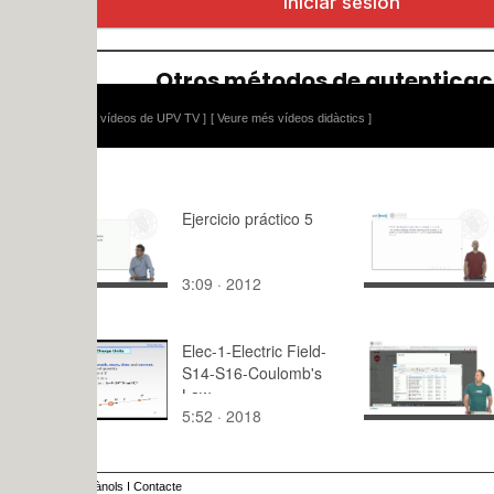
 vídeos de UPV TV ]
[ Veure més vídeos didàctics ]
Ejercicio práctico 5
Complex N
Inverse of
Number
3:09 · 2012
10:48 · 20
Elec-1-Electric Field-
Youtube. S
S14-S16-Coulomb's
vídeo
Law
5:52 · 2018
6:09 · 202
ànols
I
Contacte