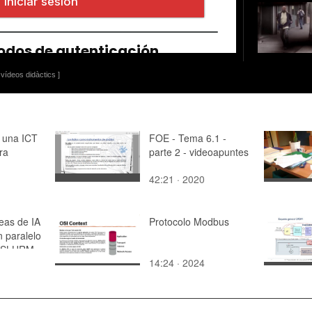
vídeos didàctics ]
e una ICT
FOE - Tema 6.1 -
ra
parte 2 - videoapuntes
42:21 · 2020
ciones)
eas de IA
Protocolo Modbus
 paralelo
n SLURM
14:24 · 2024
l script