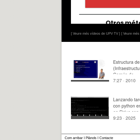
[ Veure més vídeos de UPV TV ]
[ Veure més 
Estructura d
(Infraestructu
Común de
7:27 · 2010
Telecomunica
Lanzando tar
con python en
en Sirius co
9:23 · 2025
3. Creación de
shell
Com arribar
I
Plànols
I
Contacte