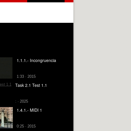
1.1.1.- Incongruencia
1:33 · 2015
Task 2.1 Test 1.1
: · 2025
1.4.1.- MIDI 1
0:25 · 2015