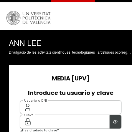
ANN LEE
Divulgació de les activitats científiques, tecnològiques i artístiques ocorregudes en els tres campus de la UPV