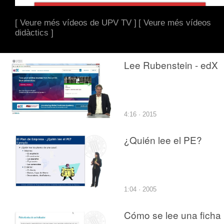
[ Veure més vídeos de UPV TV ]
[ Veure més vídeos
didàctics ]
Lee Rubenstein - edX
4:16 · 2015
¿Quién lee el PE?
1:04 · 2005
Cómo se lee una ficha