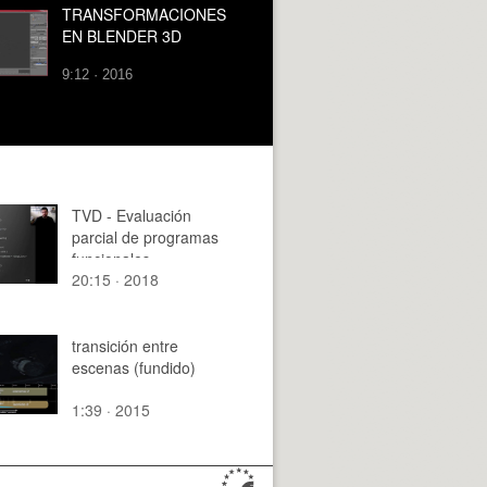
TRANSFORMACIONES
EN BLENDER 3D
9:12 · 2016
TVD - Evaluación
parcial de programas
funcionales -
20:15 · 2018
Introducción
transición entre
escenas (fundido)
1:39 · 2015