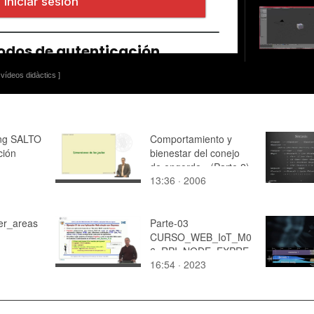
vídeos didàctics ]
ing SALTO
Comportamiento y
ción
bienestar del conejo
de engorde - (Parte 2)
13:36 · 2006
er_areas
Parte-03
CURSO_WEB_IoT_M0
6_RPI_NODE_EXPRE
16:54 · 2023
SS