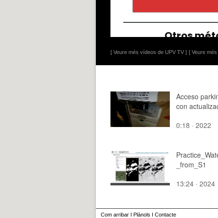
[ Veure més vídeos de UPV TV ]
[ Veure més 
Acceso park
con actualiza
0:18 · 2022
Practice_Wat
_from_S1
13:24 · 2024
Com arribar
I
Plànols
I
Contacte