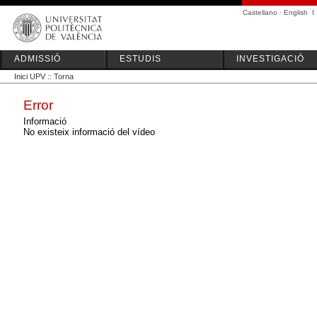
Castellano
·
English
I
ADMISSIÓ
ESTUDIS
INVESTIGACIÓ
Inici UPV
::
Torna
Error
Informació
No existeix informació del vídeo