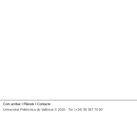
Com arribar
I
Plànols
I
Contacte
Universitat Politècnica de València © 2020 · Tel. (+34) 96 387 70 00