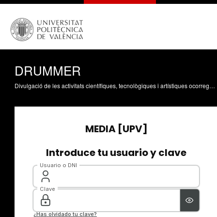
DRUMMER
Divulgació de les activitats científiques, tecnològiques i artístiques ocorregudes en els tres campus de la UPV