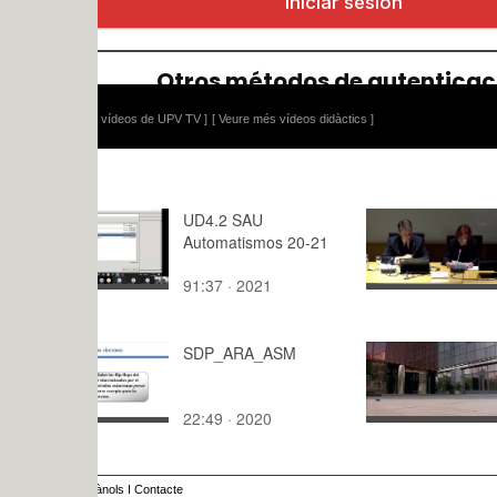
 vídeos de UPV TV ]
[ Veure més vídeos didàctics ]
UD4.2 SAU
VIBRArch |
Automatismos 20-21
Internation
of Researc
91:37 · 2021
45:23 · 20
Architect
VONIER.
SDP_ARA_ASM
TREITUM
22:49 · 2020
16:53 · 20
ànols
I
Contacte