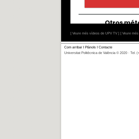
[ Veure més vídeos de UPV TV ]
[ Veure més 
Com arribar
I
Plànols
I
Contacte
Universitat Politècnica de València © 2020 · Tel. 