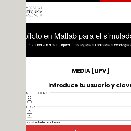
iloto en Matlab para el simulador de vu
 de les activitats científiques, tecnològiques i artístiques ocorregudes en els tres