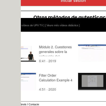
 vídeos de UPV TV ]
[ Veure més vídeos didàctics ]
Módulo 2. Cuestiones
Filter Orde
generales sobre la
Calculatio
aplicación del
6:41 · 2019
5:25 · 202
procedimiento
administrativo a los
trámites universitarios.
Sesión 1.
Filter Order
Alkenes-3
Calculation Example 4
4:51 · 2020
8:23 · 202
ànols
I
Contacte