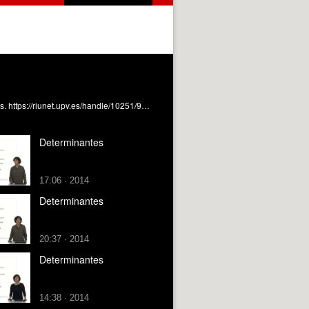
Se muestra cómo calcular determinantes de matrices cuadradas de distintos órdenes. Boix García, M. (2017). Determinantes. https://riunet.upv.es/handle/10251/91729 DER
Determinantes
17:06 · 2014
Determinantes
20:37 · 2014
Determinantes
14:38 · 2014