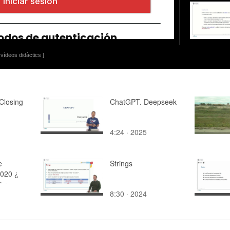
vídeos didàctics ]
Closing
ChatGPT. Deepseek
4:24 · 2025
e
Strings
2020 ¿
0 ¿
8:30 · 2024
 08