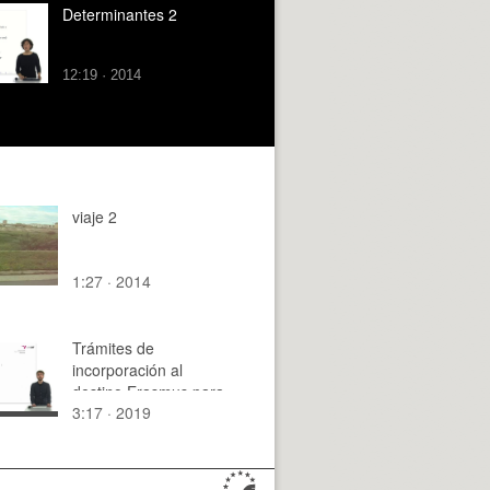
Determinantes 2
12:19 · 2014
viaje 2
1:27 · 2014
Trámites de
incorporación al
destino Erasmus para
3:17 · 2019
alumnos nominados