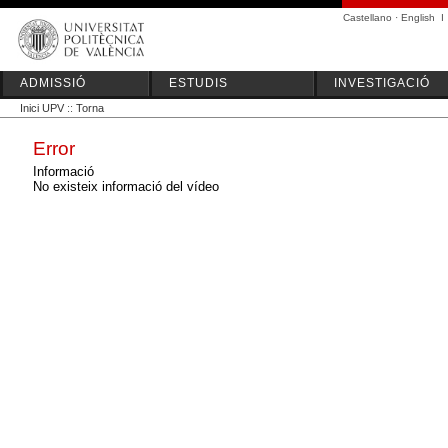
Castellano
·
English
I
ADMISSIÓ
ESTUDIS
INVESTIGACIÓ
Inici UPV
::
Torna
Error
Informació
No existeix informació del vídeo