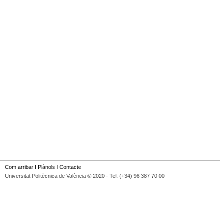
Com arribar
I
Plànols
I
Contacte
Universitat Politècnica de València © 2020 · Tel. (+34) 96 387 70 00