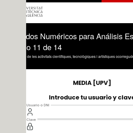
dos Numéricos para Análisis Estructura
o 11 de 14
 de les activitats científiques, tecnològiques i artístiques ocorregudes en els tres