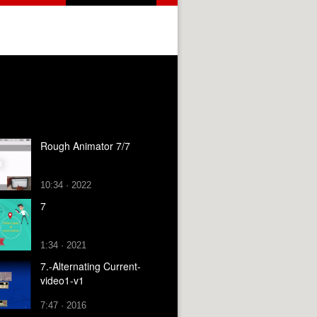
Rough Animator 7/7
10:34 · 2022
7
1:34 · 2021
7.-Alternating Current-
video1-v1
7:47 · 2016