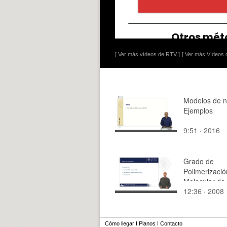
[ Ver más vídeos de RTV ]
[ Ver más Vídeos d
Modelos de n
Ejemplos
9:51 · 2016
Grado de
Polimerizaci
Molecular de
12:36 · 2008
Materiales Po
Cómo llegar
I
Planos
I
Contacto