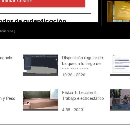
idácticos ]
egocio.
Disposición regular de
bloques a lo largo de
una obra lineal
10:36 · 2020
mediante Dynamo
(Civil 3D)
Física 1. Lección 5.
ón y Peso
Trabajo electroestático
4:58 · 2020
liméricos