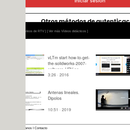
ídeos de RTV ]
[ Ver más Vídeos didácticos ]
vLTm start how-to-get-
22-10-2025
the-solidworks-2007-
WebPages 
software-UPV no-
3:26 · 2016
148:35 · 2
audio
Antenas lineales.
Régimen tr
Dipolos
Ejercicios
10:51 · 2019
72:24 · 20
anos
I
Contacto