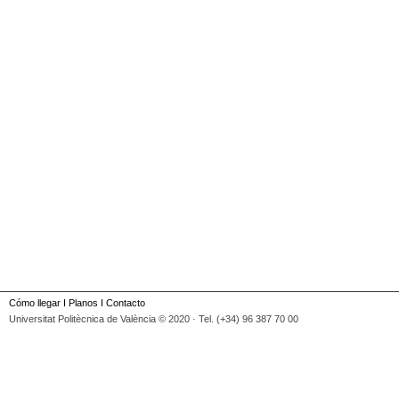
Cómo llegar
I
Planos
I
Contacto
Universitat Politècnica de València © 2020 · Tel. (+34) 96 387 70 00