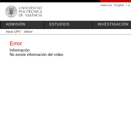
Valencià
·
English
I
a
ADMISIÓN
ESTUDIOS
INVESTIGACIÓN
Inicio UPV
::
Volver
Error
Información
No existe información del vídeo