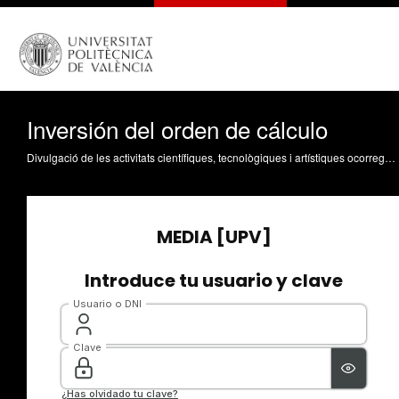
Inversión del orden de cálculo
Divulgació de les activitats científiques, tecnològiques i artístiques ocorregudes en els tres campus de la UPV