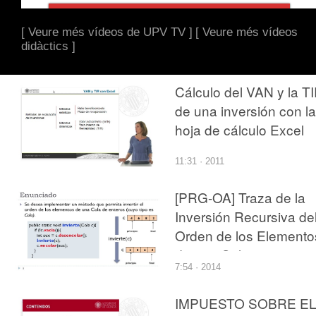
[ Veure més vídeos de UPV TV ]
[ Veure més vídeos
didàctics ]
Cálculo del VAN y la T
de una inversión con la
hoja de cálculo Excel
11:31 · 2011
[PRG-OA] Traza de la
Inversión Recursiva de
Orden de los Elemento
de una Cola
7:54 · 2014
IMPUESTO SOBRE E