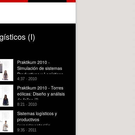
ísticos (I)
Praktikum 2010 -
Simulación de sistemas
Productivos y Logísticos
4:37 · 2010
(II)
Praktikum 2010 - Torres
eólicas: Diseño y análisis
de fallos (I)
8:21 · 2010
Sistemas logísticos y
productivos
(experimentación
9:35 · 2011