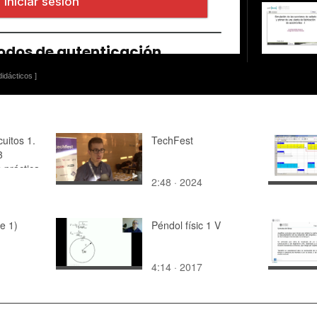
idácticos ]
cuitos 1.
TechFest
3
 práctica
2:48 · 2024
ia con
e 1)
Péndol físic 1 V
4:14 · 2017